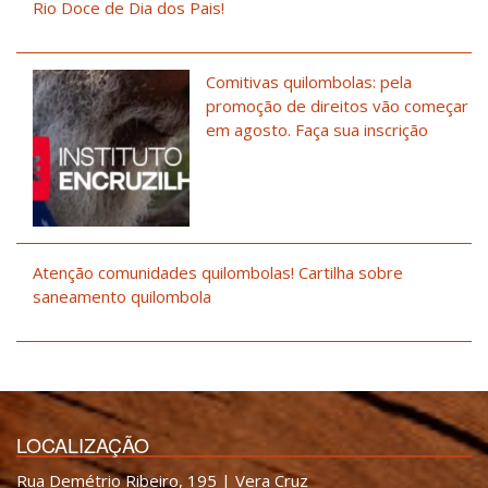
Rio Doce de Dia dos Pais!
Comitivas quilombolas: pela
promoção de direitos vão começar
em agosto. Faça sua inscrição
Atenção comunidades quilombolas! Cartilha sobre
saneamento quilombola
LOCALIZAÇÃO
Rua Demétrio Ribeiro, 195 | Vera Cruz