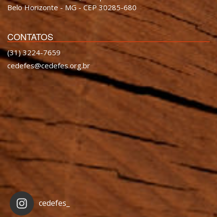
Belo Horizonte - MG - CEP 30285-680
CONTATOS
(31) 3224-7659
cedefes@cedefes.org.br
cedefes_