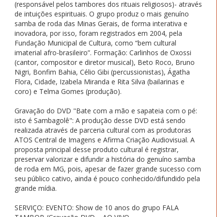
(responsável pelos tambores dos rituais religiosos)- através
de intuições espirituais. O grupo produz o mais genuíno
samba de roda das Minas Gerais, de forma interativa e
inovadora, por isso, foram registrados em 2004, pela
Fundação Municipal de Cultura, como “bem cultural
imaterial afro-brasileiro”. Formação: Carlinhos de Oxossi
(cantor, compositor e diretor musical), Beto Roco, Bruno
Nigri, Bonfim Bahia, Célio Gibi (percussionistas), Ágatha
Flora, Cidade, Izabela Miranda e Rita Silva (bailarinas e
coro) e Telma Gomes (produção).
Gravação do DVD "Bate com a mão e sapateia com o pé:
isto é Sambagolê": A produção desse DVD está sendo
realizada através de parceria cultural com as produtoras
ATOS Central de Imagens e Afirma Criação Audiovisual. A
proposta principal desse produto cultural é registrar,
preservar valorizar e difundir a história do genuíno samba
de roda em MG, pois, apesar de fazer grande sucesso com
seu público cativo, ainda é pouco conhecido/difundido pela
grande mídia.
SERVIÇO: EVENTO: Show de 10 anos do grupo FALA