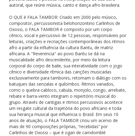
autoral, que reúne música, canto e dança afro-brasileira.
O QUE é FALA TAMBOR: Criado em 2000 pelo músico,
compositor, percussionista belohorizontino Carlinhos de
Oxossi, o FALA TAMBOR é composto por um corpo
cênico, vocal e percussivo de 12 pessoas, responsáveis por
leituras, criações e recriações contemporâneas dos ritmos
afro a partir da influência da cultura Bantu, de matriz
africana. A "Reverencia" ao povo Bantu se dá na
musicalidade afro descendente, por meio da leitura
corporal do corpo de baile, sua interatividade com o jogo
cênico e diversidade rítmica das canções musicadas
exclusivamente para tambores, retomam o diálogo com os
batuques das senzalas e quilombos. Ritmos variados,
como o quebra-cabloco, cabula, monjolo, congo, arrebate,
rebate e barra-vento integram o repertório musical do
grupo. Através de cantigas e ritmos percussivos acontece
um resgate cultural da trajetória do povo africano e toda
sua herança musical que influencia o Brasil. Em seus 10
anos de atuação, o FALA TAMBOR criou um acervo de
mais de 90 composições próprias, “recebidas” por
Carlinhos de Oxossi – que é ogan de camdomblé