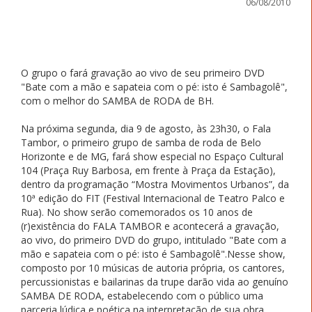
06/08/2010
O grupo o fará gravação ao vivo de seu primeiro DVD
"Bate com a mão e sapateia com o pé: isto é Sambagolê",
com o melhor do SAMBA de RODA de BH.
Na próxima segunda, dia 9 de agosto, às 23h30, o Fala
Tambor, o primeiro grupo de samba de roda de Belo
Horizonte e de MG, fará show especial no Espaço Cultural
104 (Praça Ruy Barbosa, em frente à Praça da Estação),
dentro da programação “Mostra Movimentos Urbanos”, da
10ª edição do FIT (Festival Internacional de Teatro Palco e
Rua). No show serão comemorados os 10 anos de
(r)existência do FALA TAMBOR e acontecerá a gravação,
ao vivo, do primeiro DVD do grupo, intitulado "Bate com a
mão e sapateia com o pé: isto é Sambagolê".Nesse show,
composto por 10 músicas de autoria própria, os cantores,
percussionistas e bailarinas da trupe darão vida ao genuíno
SAMBA DE RODA, estabelecendo com o público uma
parceria lúdica e poética na interpretação de sua obra