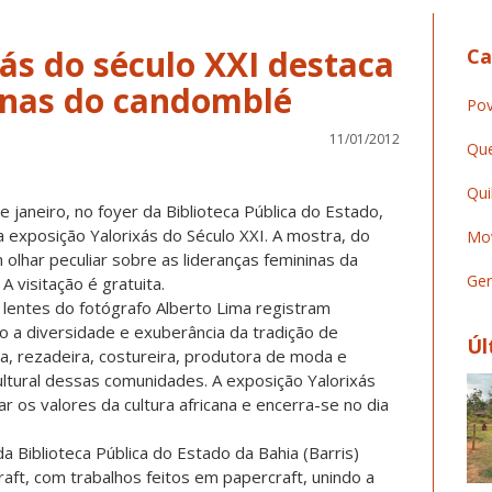
ás do século XXI destaca
Ca
inas do candomblé
Pov
11/01/2012
Que
Qui
e janeiro, no foyer da Biblioteca Pública do Estado,
 a exposição Yalorixás do Século XXI. A mostra, do
Mov
olhar peculiar sobre as lideranças femininas da
Ger
 A visitação é gratuita.
 lentes do fotógrafo Alberto Lima registram
 a diversidade e exuberância da tradição de
Úl
, rezadeira, costureira, produtora de moda e
ltural dessas comunidades. A exposição Yalorixás
ar os valores da cultura africana e encerra-se no dia
 Biblioteca Pública do Estado da Bahia (Barris)
aft, com trabalhos feitos em papercraft, unindo a