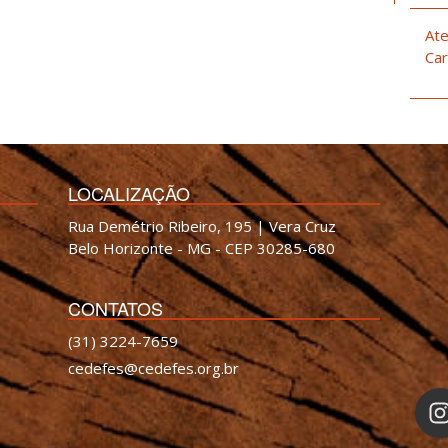
Ate
Car
LOCALIZAÇÃO
Rua Demétrio Ribeiro, 195 | Vera Cruz
Belo Horizonte - MG - CEP 30285-680
CONTATOS
(31) 3224-7659
cedefes@cedefes.org.br