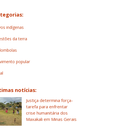
tegorias:
os indígenas
stões da terra
lombolas
imento popular
al
timas notícias:
Justiça determina força-
tarefa para enfrentar
crise humanitária dos
Maxakali em Minas Gerais