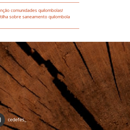
nção comunidades quilombolas!
tilha sobre saneamento quilombola
cedefes_