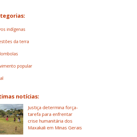
tegorias:
os indígenas
stões da terra
lombolas
imento popular
al
timas notícias:
Justiça determina força-
tarefa para enfrentar
crise humanitária dos
Maxakali em Minas Gerais