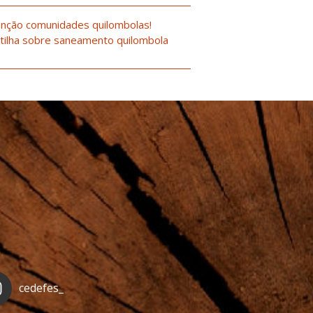
nção comunidades quilombolas!
tilha sobre saneamento quilombola
cedefes_