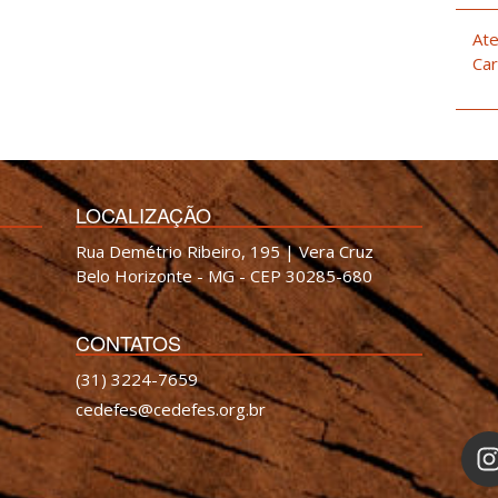
Ate
Car
LOCALIZAÇÃO
Rua Demétrio Ribeiro, 195 | Vera Cruz
Belo Horizonte - MG - CEP 30285-680
CONTATOS
(31) 3224-7659
cedefes@cedefes.org.br