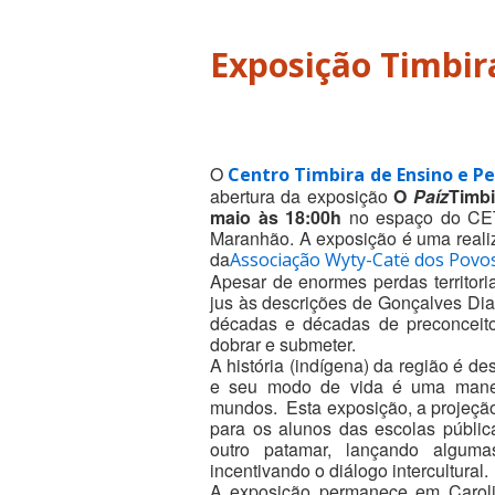
Exposição Timbir
O
Centro Timbira de Ensino e 
abertura da exposição
O
Paíz
Timbi
maio às 18:00h
no espaço do CET
Maranhão. A exposição é uma reali
da
Associação Wyty-Catë dos Povo
Apesar de enormes perdas territori
jus às descrições de Gonçalves Dias
décadas e décadas de preconceitos
dobrar e submeter.
A história (indígena) da região é d
e seu modo de vida é uma maneir
mundos. Esta exposição, a projeçã
para os alunos das escolas públic
outro patamar, lançando algum
incentivando o diálogo intercultural
A exposição permanece em Carolin