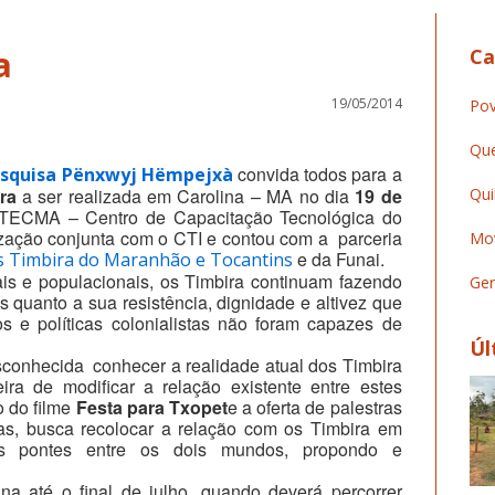
a
Ca
19/05/2014
Pov
Que
convida todos para a
Pesquisa Pënxwyj Hëmpejxà
ra
a ser realizada em Carolina – MA no dia
19 de
Qui
ECMA – Centro de Capacitação Tecnológica do
zação conjunta com o CTI e contou com a parceria
Mov
e da Funai.
s Timbira do Maranhão e Tocantins
ais e populacionais, os Timbira continuam fazendo
Ger
 quanto a sua resistência, dignidade e altivez que
 e políticas colonialistas não foram capazes de
Úl
esconhecida conhecer a realidade atual dos Timbira
a de modificar a relação existente entre estes
o do filme
Festa para Txopet
e a oferta de palestras
as, busca recolocar a relação com os Timbira em
as pontes entre os dois mundos, propondo e
.
a até o final de julho, quando deverá percorrer