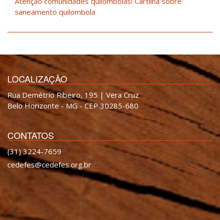
Atenção comunidades quilombolas! Cartilha sobre
saneamento quilombola
LOCALIZAÇÃO
Rua Demétrio Ribeiro, 195 | Vera Cruz
Belo Horizonte - MG - CEP 30285-680
CONTATOS
(31) 3224-7659
cedefes@cedefes.org.br