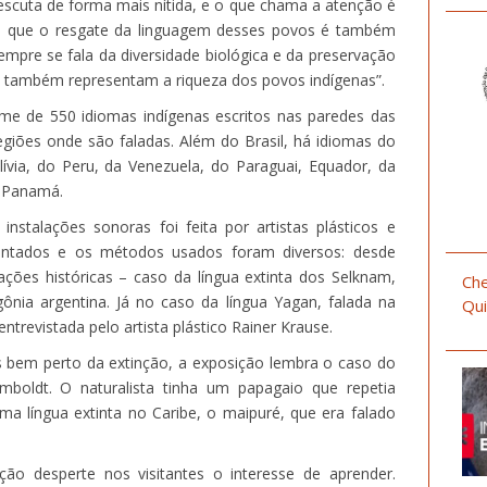
scuta de forma mais nítida, e o que chama a atenção é
ca que o resgate da linguagem desses povos é também
empre se fala da diversidade biológica e da preservação
as também representam a riqueza dos povos indígenas”.
me de 550 idiomas indígenas escritos nas paredes das
egiões onde são faladas. Além do Brasil, há idiomas do
lívia, do Peru, da Venezuela, do Paraguai, Equador, da
o Panamá.
nstalações sonoras foi feita por artistas plásticos e
sentados e os métodos usados foram diversos: desde
vações históricas – caso da língua extinta dos Selknam,
Che
ônia argentina. Já no caso da língua Yagan, falada na
Qui
entrevistada pelo artista plástico Rainer Krause.
as bem perto da extinção, a exposição lembra o caso do
boldt. O naturalista tinha um papagaio que repetia
ma língua extinta no Caribe, o maipuré, que era falado
ão desperte nos visitantes o interesse de aprender.