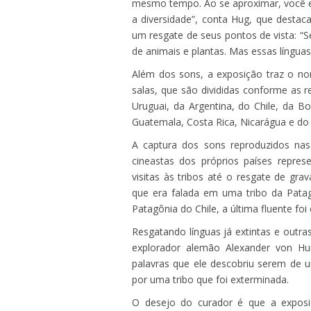
mesmo tempo. Ao se aproximar, você e
a diversidade”, conta Hug, que desta
um resgate de seus pontos de vista: “S
de animais e plantas. Mas essas língu
Além dos sons, a exposição traz o no
salas, que são divididas conforme as r
Uruguai, da Argentina, do Chile, da Bo
Guatemala, Costa Rica, Nicarágua e d
A captura dos sons reproduzidos nas i
cineastas dos próprios países repre
visitas às tribos até o resgate de gra
que era falada em uma tribo da Patag
Patagônia do Chile, a última fluente foi 
Resgatando línguas já extintas e outr
explorador alemão Alexander von Hum
palavras que ele descobriu serem de u
por uma tribo que foi exterminada.
O desejo do curador é que a exposiç