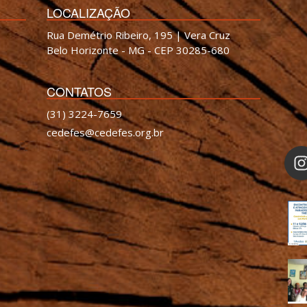
LOCALIZAÇÃO
Rua Demétrio Ribeiro, 195 | Vera Cruz
Belo Horizonte - MG - CEP 30285-680
CONTATOS
(31) 3224-7659
cedefes@cedefes.org.br