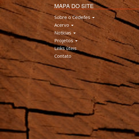
MAPA DO SITE
Sobre o Cedefes
Acervo
Notícias
Projetos
Links úteis
Contato