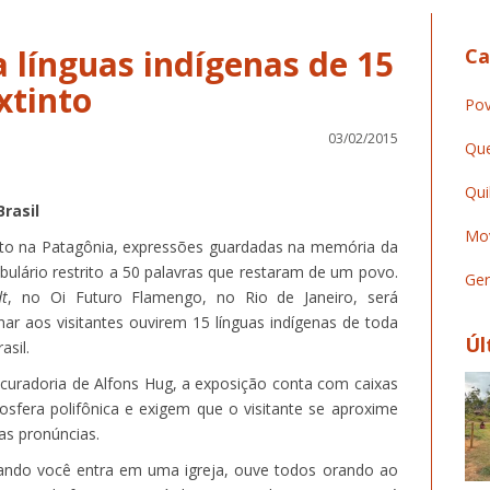
 línguas indígenas de 15
Ca
xtinto
Pov
03/02/2015
Que
Qui
rasil
Mov
into na Patagônia, expressões guardadas na memória da
bulário restrito a 50 palavras que restaram de um povo.
Ger
t
, no Oi Futuro Flamengo, no Rio de Janeiro, será
ar aos visitantes ouvirem 15 línguas indígenas de toda
Úl
asil.
 curadoria de Alfons Hug, a exposição conta com caixas
sfera polifônica e exigem que o visitante se aproxime
as pronúncias.
 Quando você entra em uma igreja, ouve todos orando ao