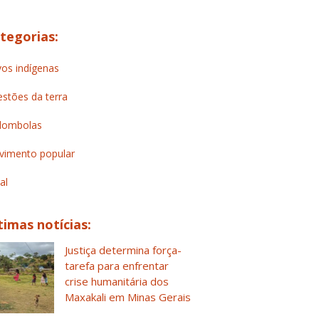
tegorias:
os indígenas
stões da terra
lombolas
imento popular
al
timas notícias:
Justiça determina força-
tarefa para enfrentar
crise humanitária dos
Maxakali em Minas Gerais