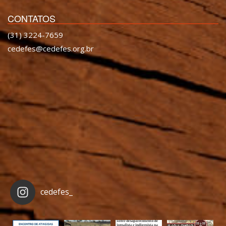
CONTATOS
(31) 3224-7659
cedefes@cedefes.org.br
cedefes_