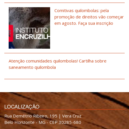
Comitivas quilombolas: pela
promoção de direitos vão começar
em agosto. Faça sua inscrição
Atenção comunidades quilombolas! Cartilha sobre
saneamento quilombola
LOCALIZAÇÃO
Rua Demétrio Ribeiro, 195 | Vera Cruz
Belo Horizonte - MG - CEP 30285-680