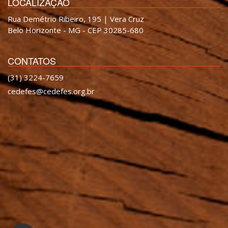
LOCALIZAÇÃO
Rua Demétrio Ribeiro, 195 | Vera Cruz
Belo Horizonte - MG - CEP 30285-680
CONTATOS
(31) 3224-7659
cedefes@cedefes.org.br