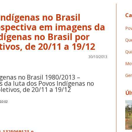
ndígenas no Brasil
Ca
ospectiva em imagens da
Pov
dígenas no Brasil por
Que
tivos, de 20/11 a 19/12
Qui
30/10/2013
Mov
Ger
genas no Brasil 1980/2013 –
 da luta dos Povos Indígenas no
oletivos, de 20/11 a 19/12
Úl
 10:02
slate
s