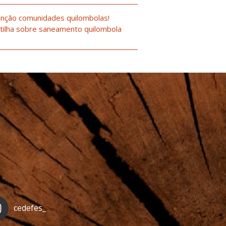
nção comunidades quilombolas!
tilha sobre saneamento quilombola
cedefes_