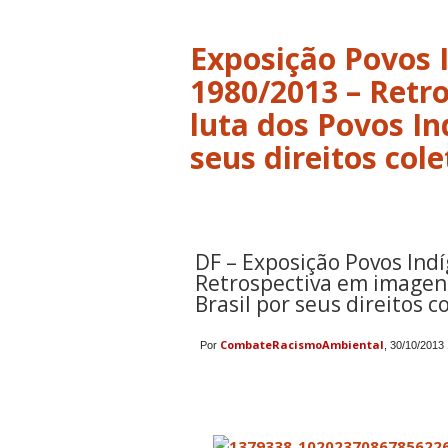
Exposição Povos I
1980/2013 – Retr
luta dos Povos In
seus direitos cole
DF – Exposição Povos Indí
Retrospectiva em imagens
Brasil por seus direitos c
CombateRacismoAmbiental
Por
, 30/10/2013
Share
Share
Share
Share
Share
Share
Share
Share
Share
Share
Share
on
on
on
on
on
on
on
on
on
on
on
facebook
twitter
orkut
gmail
yahoomail
hotmail
wordpress
live
googletran
favorite
print