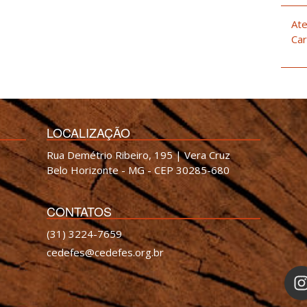
Ate
Car
LOCALIZAÇÃO
Rua Demétrio Ribeiro, 195 | Vera Cruz
Belo Horizonte - MG - CEP 30285-680
CONTATOS
(31) 3224-7659
cedefes@cedefes.org.br