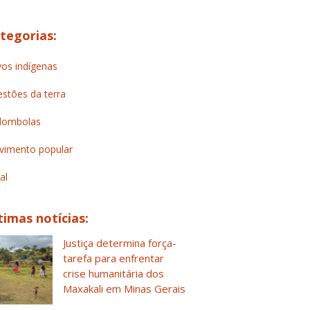
tegorias:
os indígenas
stões da terra
lombolas
imento popular
al
timas notícias:
Justiça determina força-
tarefa para enfrentar
crise humanitária dos
Maxakali em Minas Gerais