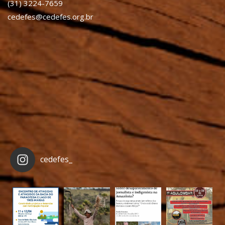
(31) 3224-7659
cedefes@cedefes.org.br
cedefes_