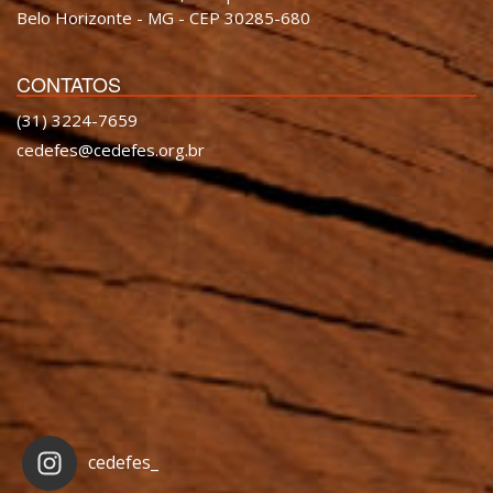
Belo Horizonte - MG - CEP 30285-680
CONTATOS
(31) 3224-7659
cedefes@cedefes.org.br
cedefes_