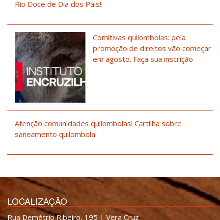
Rio Doce de Dia dos Pais!
Comitivas quilombolas: pela
promoção de direitos vão começar
em agosto. Faça sua inscrição
Atenção comunidades quilombolas! Cartilha sobre
saneamento quilombola
LOCALIZAÇÃO
Rua Demétrio Ribeiro, 195 | Vera Cruz