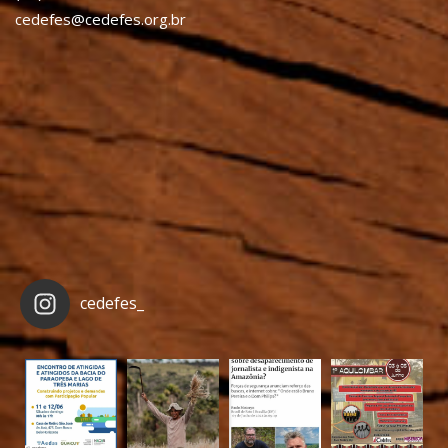
cedefes@cedefes.org.br
cedefes_