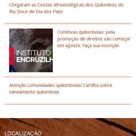
Chegaram as Cestas Afroecológicas dos Quilombos do
Rio Doce de Dia dos Pais!
Comitivas quilombolas: pela
promoção de direitos vão começar
em agosto. Faça sua inscrição
Atenção comunidades quilombolas! Cartilha sobre
saneamento quilombola
LOCALIZAÇÃO