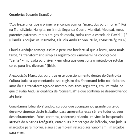
Curadoria:
Eduardo Brandão
“Aos treze anos tive o primeiro encontro com os “marcados para morrer”. Foi
na Transilvânia, Hungria, no fim da Segunda Guerra Mundial. Meu pai, meus
parentes paternos, meus amigos de escola, todos com a estrela de David (…).”
(Claudia Andujar: os Marcados, Claudia Andujar, São Paulo, Cosac Naify, 2009).
Claudia Andujar começa assim o percurso intelectual que a levou, anos mais
tarde, “a transformar o simples registro dos Yanomami na condição de
“gente” – marcada para viver – em obra que questiona o método de rotular
seres para fins diversos” (ibid).
A exposição Marcados para traz este questionamento dentro do Centro da
Cultura Judaica apresentando esse registro dos Yanomami feito no inicio dos
anos 80 e a transformação do mesmo, nos anos seguintes, em um trabalho
que Claudia Andujar qualifica de “conceitual” e que continua se desenvolvendo
até hoje.
Convidamos Eduardo Brandão, curador que acompanhou grande parte do
desenvolvimento deste trabalho, para apresentar essa série e todos os seus
desdobramentos (fotos, contatos, cadernos) criando um vínculo inesperado,
através do olhar da fotógrafa, entre suas lembranças de infância, com judeus
marcados para morrer, e seu ativismo em relação aos Yanomami, marcados
para viver.