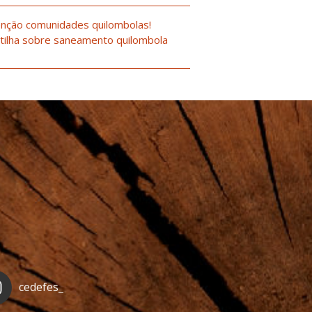
nção comunidades quilombolas!
tilha sobre saneamento quilombola
cedefes_