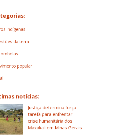
tegorias:
os indígenas
stões da terra
lombolas
imento popular
al
timas notícias:
Justiça determina força-
tarefa para enfrentar
crise humanitária dos
Maxakali em Minas Gerais