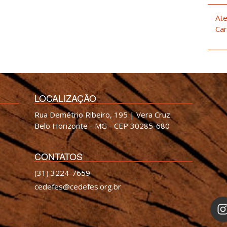
Ate
Car
LOCALIZAÇÃO
Rua Demétrio Ribeiro, 195 | Vera Cruz
Belo Horizonte - MG - CEP 30285-680
CONTATOS
(31) 3224-7659
cedefes@cedefes.org.br