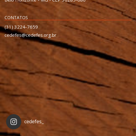
CONTATOS
(31) 3224-7659
cedefes@cedefes.org.br
cedefes_