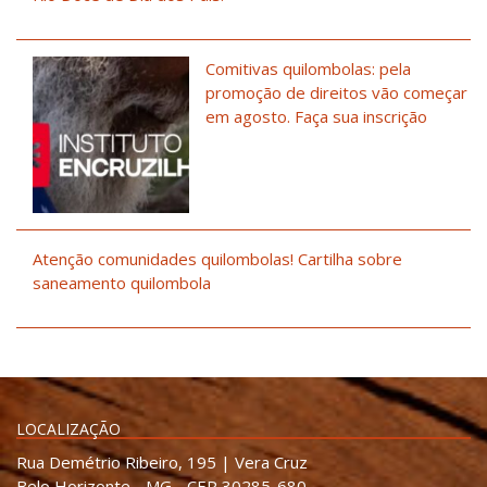
Comitivas quilombolas: pela
promoção de direitos vão começar
em agosto. Faça sua inscrição
Atenção comunidades quilombolas! Cartilha sobre
saneamento quilombola
LOCALIZAÇÃO
Rua Demétrio Ribeiro, 195 | Vera Cruz
Belo Horizonte - MG - CEP 30285-680