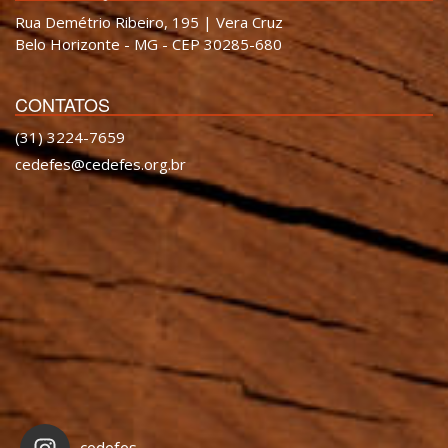
Rua Demétrio Ribeiro, 195 | Vera Cruz
Belo Horizonte - MG - CEP 30285-680
CONTATOS
(31) 3224-7659
cedefes@cedefes.org.br
cedefes_