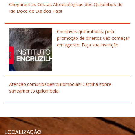
Chegaram as Cestas Afroecológicas dos Quilombos do
Rio Doce de Dia dos Pais!
Comitivas quilombolas: pela
promoção de direitos vão começar
em agosto. Faça sua inscrição
Atenção comunidades quilombolas! Cartilha sobre
saneamento quilombola
LOCALIZAÇÃO