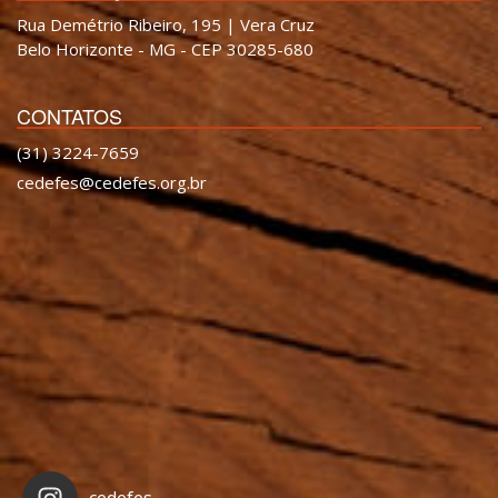
Rua Demétrio Ribeiro, 195 | Vera Cruz
Belo Horizonte - MG - CEP 30285-680
CONTATOS
(31) 3224-7659
cedefes@cedefes.org.br
cedefes_