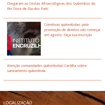
Chegaram as Cestas Afroecológicas dos Quilombos do
Rio Doce de Dia dos Pais!
Comitivas quilombolas: pela
promoção de direitos vão começar
em agosto. Faça sua inscrição
Atenção comunidades quilombolas! Cartilha sobre
saneamento quilombola
LOCALIZAÇÃO