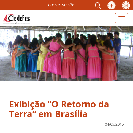
Toggl
naviga
Exibição “O Retorno da
04/05/2015