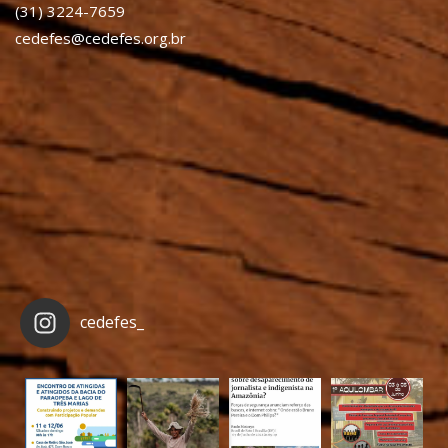
(31) 3224-7659
cedefes@cedefes.org.br
cedefes_