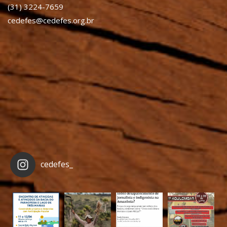
(31) 3224-7659
cedefes@cedefes.org.br
cedefes_