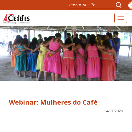
Toggl
navig
Webinar: Mulheres do Café
14/07/2020