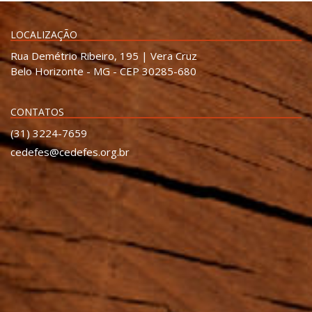
LOCALIZAÇÃO
Rua Demétrio Ribeiro, 195 | Vera Cruz
Belo Horizonte - MG - CEP 30285-680
CONTATOS
(31) 3224-7659
cedefes@cedefes.org.br