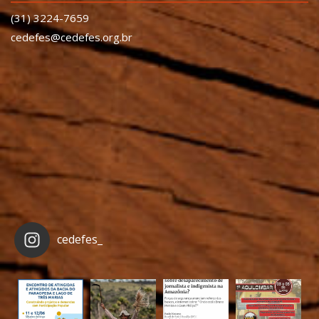
(31) 3224-7659
cedefes@cedefes.org.br
cedefes_