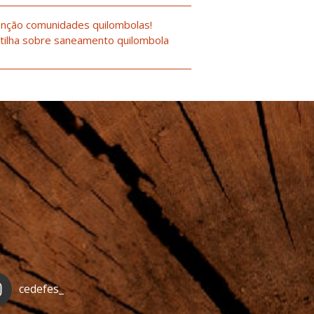
nção comunidades quilombolas!
tilha sobre saneamento quilombola
cedefes_