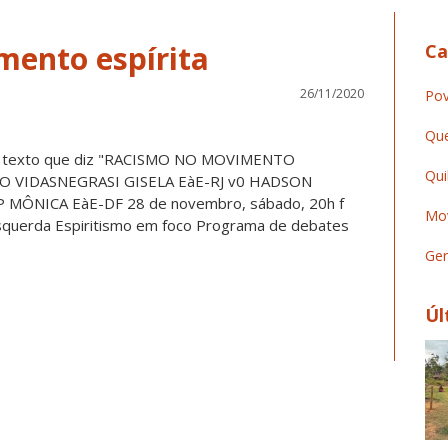
ento espírita
Ca
26/11/2020
Pov
Que
Qui
Mov
Ger
Úl