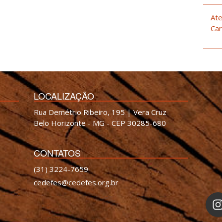
Ate
Car
LOCALIZAÇÃO
Rua Demétrio Ribeiro, 195 | Vera Cruz
Belo Horizonte - MG - CEP 30285-680
CONTATOS
(31) 3224-7659
cedefes@cedefes.org.br