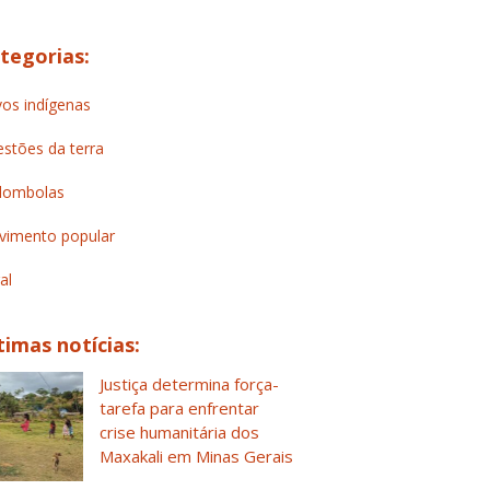
tegorias:
os indígenas
stões da terra
lombolas
imento popular
al
timas notícias:
Justiça determina força-
tarefa para enfrentar
crise humanitária dos
Maxakali em Minas Gerais