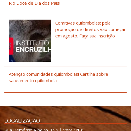
Rio Doce de Dia dos Pais!
Comitivas quilombolas: pela
promoção de direitos vão começar
em agosto. Faça sua inscrição
Atenção comunidades quilombolas! Cartilha sobre
saneamento quilombola
LOCALIZAÇÃO
Rua Demétrio Ribeiro, 195 | Vera Cruz