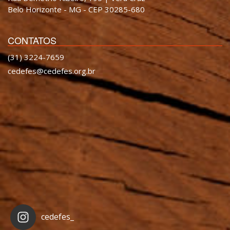
Belo Horizonte - MG - CEP 30285-680
CONTATOS
(31) 3224-7659
cedefes@cedefes.org.br
cedefes_