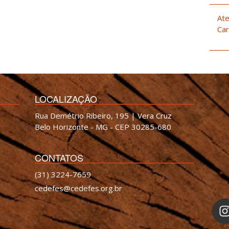
Ate
Car
LOCALIZAÇÃO
Rua Demétrio Ribeiro, 195 | Vera Cruz
Belo Horizonte - MG - CEP 30285-680
CONTATOS
(31) 3224-7659
cedefes@cedefes.org.br