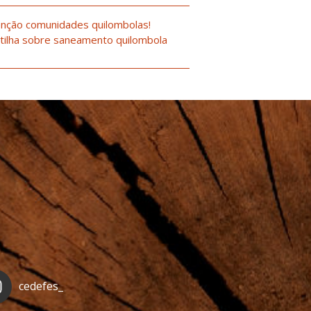
nção comunidades quilombolas!
tilha sobre saneamento quilombola
cedefes_