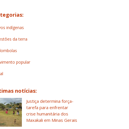
tegorias:
os indígenas
stões da terra
lombolas
imento popular
al
timas notícias:
Justiça determina força-
tarefa para enfrentar
crise humanitária dos
Maxakali em Minas Gerais