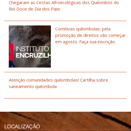
Chegaram as Cestas Afroecológicas dos Quilombos do
Rio Doce de Dia dos Pais!
Comitivas quilombolas: pela
promoção de direitos vão começar
em agosto. Faça sua inscrição
Atenção comunidades quilombolas! Cartilha sobre
saneamento quilombola
LOCALIZAÇÃO