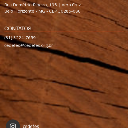
Rua Demétrio Ribeiro, 195 | Vera Cruz
Belo Horizonte - MG - CEP 30285-680
CONTATOS
(31) 3224-7659
cedefes@cedefes.org.br
cedefes_