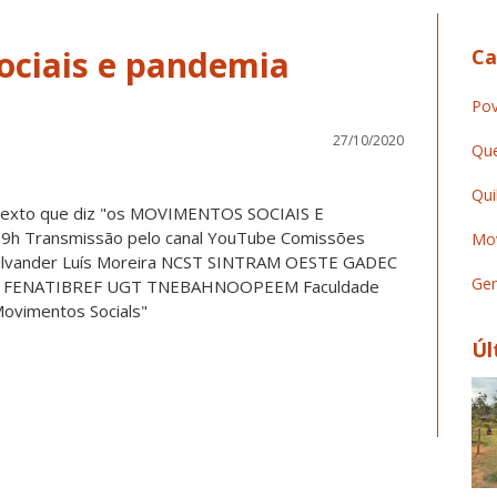
ociais e pandemia
Ca
Pov
27/10/2020
Que
Qui
Mov
Ger
Úl