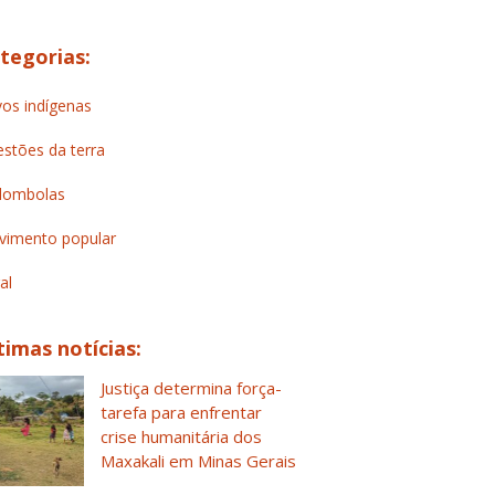
tegorias:
os indígenas
stões da terra
lombolas
imento popular
al
timas notícias:
Justiça determina força-
tarefa para enfrentar
crise humanitária dos
Maxakali em Minas Gerais