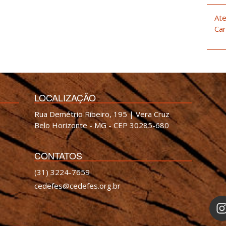
Ate
Car
LOCALIZAÇÃO
Rua Demétrio Ribeiro, 195 | Vera Cruz
Belo Horizonte - MG - CEP 30285-680
CONTATOS
(31) 3224-7659
cedefes@cedefes.org.br