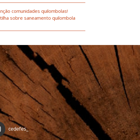
nção comunidades quilombolas!
tilha sobre saneamento quilombola
cedefes_