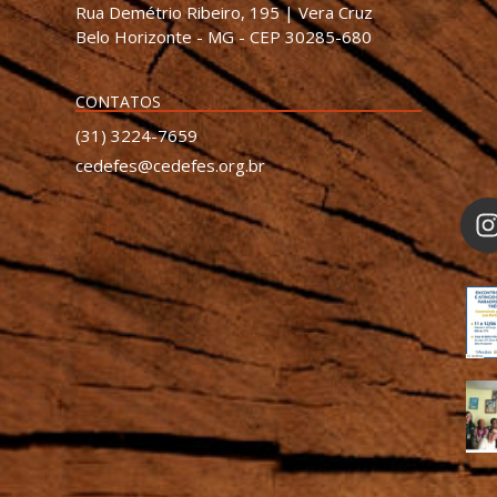
Rua Demétrio Ribeiro, 195 | Vera Cruz
Belo Horizonte - MG - CEP 30285-680
CONTATOS
(31) 3224-7659
cedefes@cedefes.org.br