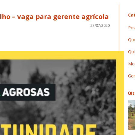
ho – vaga para gerente agrícola
Cat
27/07/2020
Pov
Que
Qui
Mov
Ger
Últ