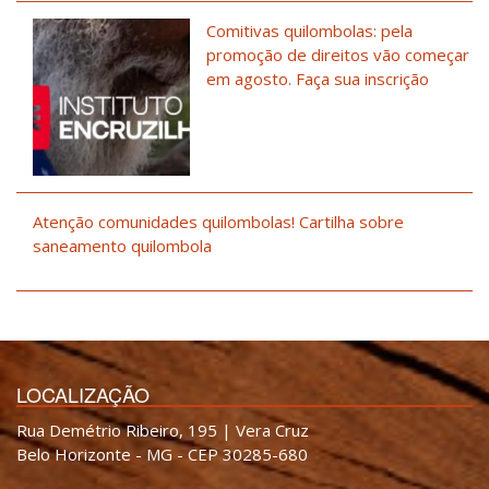
Comitivas quilombolas: pela
promoção de direitos vão começar
em agosto. Faça sua inscrição
Atenção comunidades quilombolas! Cartilha sobre
saneamento quilombola
LOCALIZAÇÃO
Rua Demétrio Ribeiro, 195 | Vera Cruz
Belo Horizonte - MG - CEP 30285-680