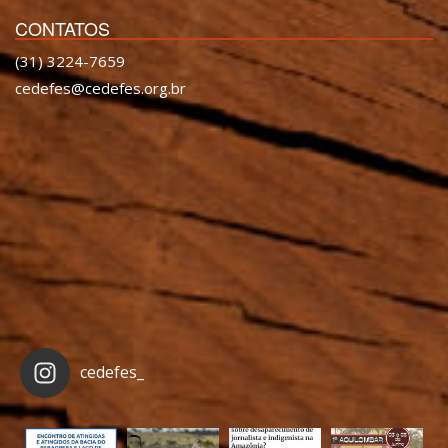
CONTATOS
(31) 3224-7659
cedefes@cedefes.org.br
cedefes_