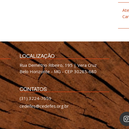
Ate
Car
LOCALIZAÇÃO
Rua Demétrio Ribeiro, 195 | Vera Cruz
Belo Horizonte - MG - CEP 30285-680
CONTATOS
(31) 3224-7659
cedefes@cedefes.org.br