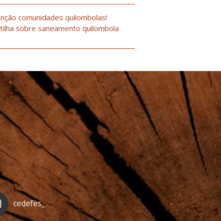
nção comunidades quilombolas!
tilha sobre saneamento quilombola
cedefes_