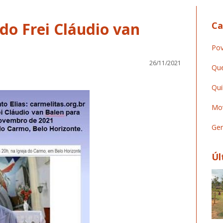
do Frei Cláudio van
Ca
Pov
26/11/2021
Que
Qui
Mov
Ger
Úl