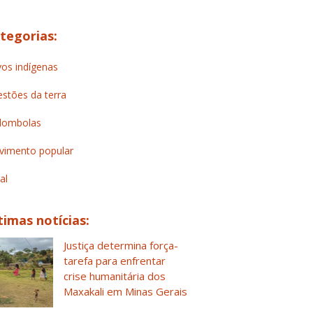
tegorias:
os indígenas
stões da terra
lombolas
imento popular
al
timas notícias:
Justiça determina força-
tarefa para enfrentar
crise humanitária dos
Maxakali em Minas Gerais