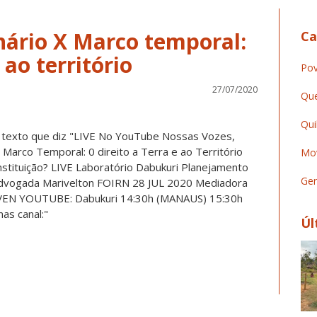
inário X Marco temporal:
Ca
 ao território
Pov
27/07/2020
Que
Qui
Mov
Ger
Úl