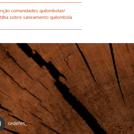
nção comunidades quilombolas!
tilha sobre saneamento quilombola
cedefes_