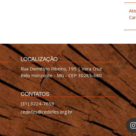
Ate
Car
LOCALIZAÇÃO
Rua Demétrio Ribeiro, 195 | Vera Cruz
Belo Horizonte - MG - CEP 30285-680
CONTATOS
(31) 3224-7659
cedefes@cedefes.org.br