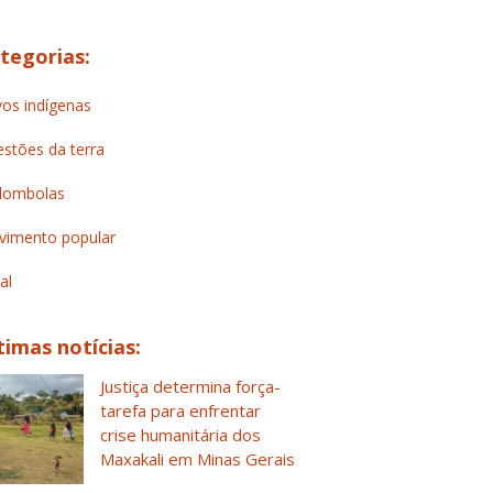
tegorias:
os indígenas
stões da terra
lombolas
imento popular
al
timas notícias:
Justiça determina força-
tarefa para enfrentar
crise humanitária dos
Maxakali em Minas Gerais