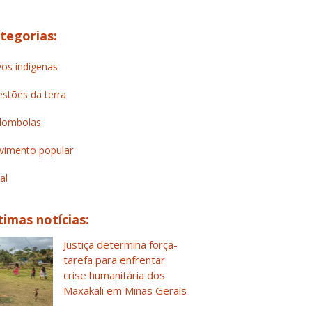
tegorias:
os indígenas
stões da terra
lombolas
imento popular
al
timas notícias:
Justiça determina força-
tarefa para enfrentar
crise humanitária dos
Maxakali em Minas Gerais