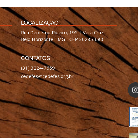
LOCALIZAÇÃO
Rua Demétrio Ribeiro, 195 | Vera Cruz
Belo Horizonte - MG - CEP 30285-680
CONTATOS
(31) 3224-7659
cedefes@cedefes.org.br