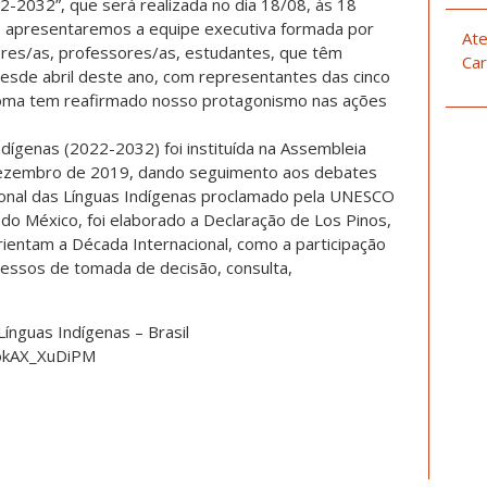
22-2032”, que será realizada no dia 18/08, às 18
ive, apresentaremos a equipe executiva formada por
Ate
ores/as, professores/as, estudantes, que têm
Car
 desde abril deste ano, com representantes das cinco
tônoma tem reafirmado nosso protagonismo nas ações
ndígenas (2022-2032) foi instituída na Assembleia
dezembro de 2019, dando seguimento aos debates
ional das Línguas Indígenas proclamado pela UNESCO
do México, foi elaborado a Declaração de Los Pinos,
rientam a Década Internacional, como a participação
cessos de tomada de decisão, consulta,
ínguas Indígenas – Brasil
okAX_XuDiPM