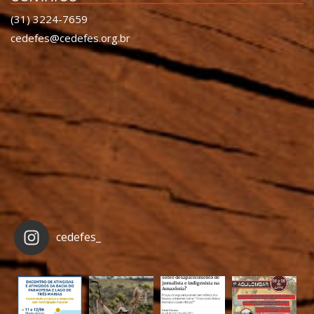
(31) 3224-7659
cedefes@cedefes.org.br
cedefes_