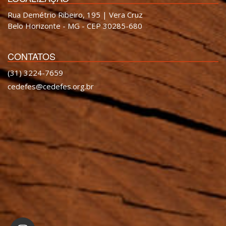
Rua Demétrio Ribeiro, 195 | Vera Cruz
Belo Horizonte - MG - CEP 30285-680
CONTATOS
(31) 3224-7659
cedefes@cedefes.org.br