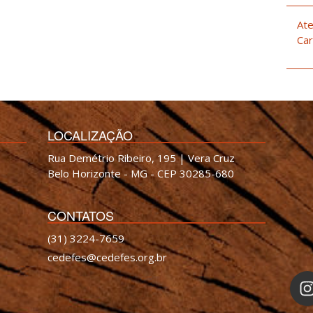
Ate
Car
LOCALIZAÇÃO
Rua Demétrio Ribeiro, 195 | Vera Cruz
Belo Horizonte - MG - CEP 30285-680
CONTATOS
(31) 3224-7659
cedefes@cedefes.org.br