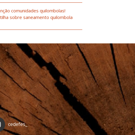
nção comunidades quilombolas!
tilha sobre saneamento quilombola
cedefes_