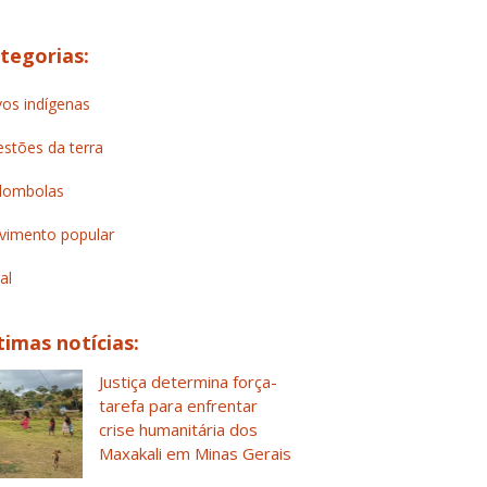
tegorias:
os indígenas
stões da terra
lombolas
imento popular
al
timas notícias:
Justiça determina força-
tarefa para enfrentar
crise humanitária dos
Maxakali em Minas Gerais