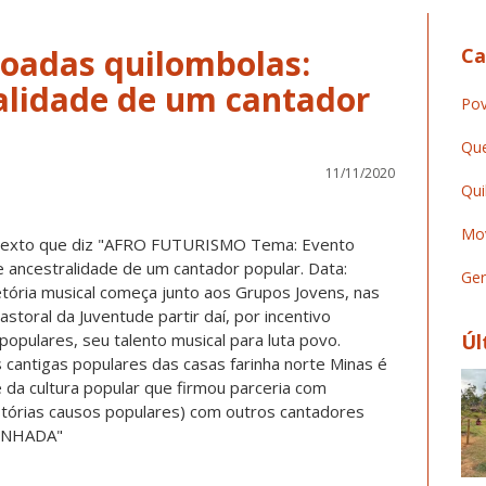
Toadas quilombolas:
Ca
ralidade de um cantador
Pov
Que
11/11/2020
Qui
Mov
Ger
Úl