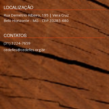
LOCALIZAÇÃO
Rua Demétrio Ribeiro, 195 | Vera Cruz
Belo Horizonte - MG - CEP 30285-680
CONTATOS
(31) 3224-7659
cedefes@cedefes.org.br