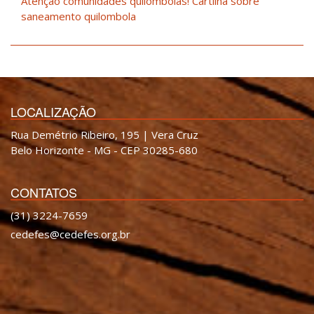
Atenção comunidades quilombolas! Cartilha sobre
saneamento quilombola
LOCALIZAÇÃO
Rua Demétrio Ribeiro, 195 | Vera Cruz
Belo Horizonte - MG - CEP 30285-680
CONTATOS
(31) 3224-7659
cedefes@cedefes.org.br