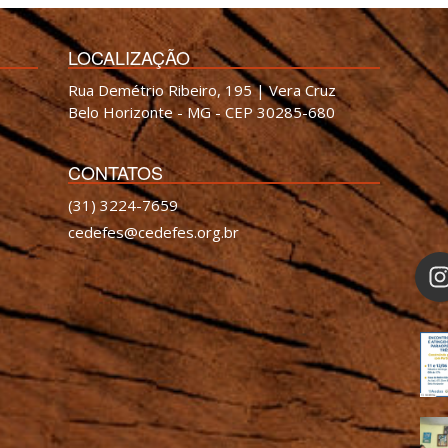
LOCALIZAÇÃO
Rua Demétrio Ribeiro, 195 | Vera Cruz
Belo Horizonte - MG - CEP 30285-680
CONTATOS
(31) 3224-7659
cedefes@cedefes.org.br