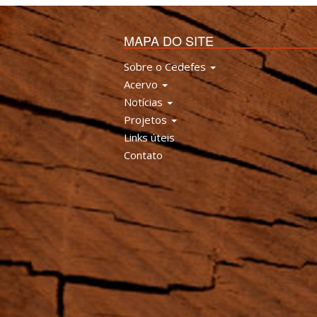
MAPA DO SITE
Sobre o Cedefes
Acervo
Notícias
Projetos
Links úteis
Contato