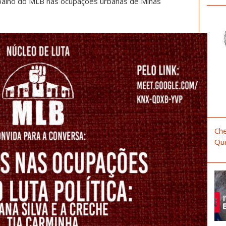
abalho do MLB nas ocupações urbanas de Minas
Che
Qui