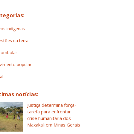
tegorias:
os indígenas
stões da terra
lombolas
imento popular
al
timas notícias:
Justiça determina força-
tarefa para enfrentar
crise humanitária dos
Maxakali em Minas Gerais