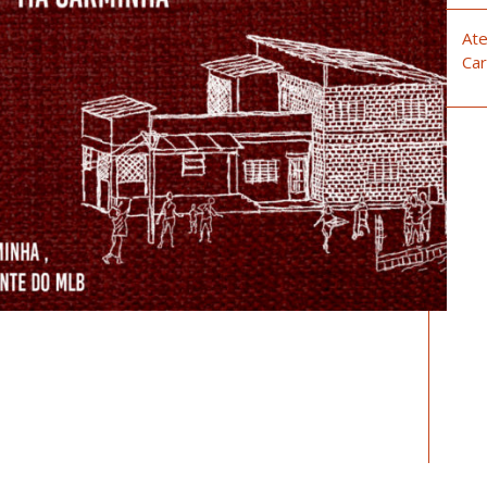
Ate
Car