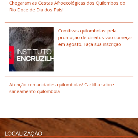
Chegaram as Cestas Afroecológicas dos Quilombos do
Rio Doce de Dia dos Pais!
Comitivas quilombolas: pela
promoção de direitos vão começar
em agosto. Faça sua inscrição
Atenção comunidades quilombolas! Cartilha sobre
saneamento quilombola
LOCALIZAÇÃO