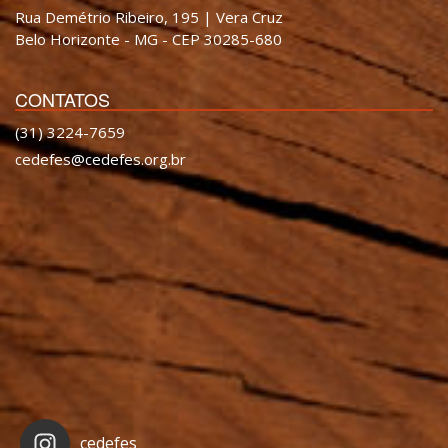
Rua Demétrio Ribeiro, 195 | Vera Cruz
Belo Horizonte - MG - CEP 30285-680
CONTATOS
(31) 3224-7659
cedefes@cedefes.org.br
cedefes_