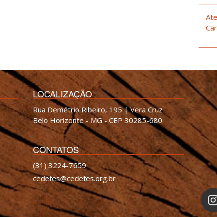
Ate
Car
LOCALIZAÇÃO
Rua Demétrio Ribeiro, 195 | Vera Cruz
Belo Horizonte - MG - CEP 30285-680
CONTATOS
(31) 3224-7659
cedefes@cedefes.org.br