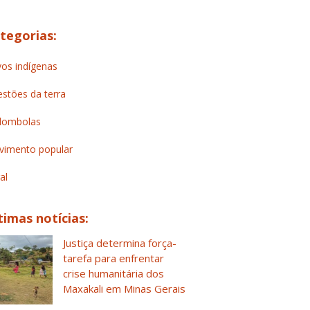
tegorias:
os indígenas
stões da terra
lombolas
imento popular
al
timas notícias:
Justiça determina força-
tarefa para enfrentar
crise humanitária dos
Maxakali em Minas Gerais