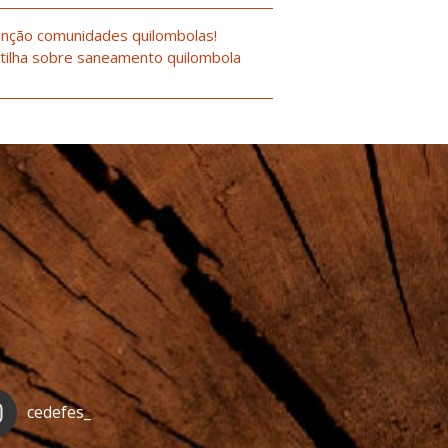
nção comunidades quilombolas!
tilha sobre saneamento quilombola
cedefes_