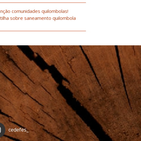
nção comunidades quilombolas!
tilha sobre saneamento quilombola
cedefes_