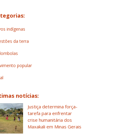
tegorias:
os indígenas
stões da terra
lombolas
imento popular
al
timas notícias:
Justiça determina força-
tarefa para enfrentar
crise humanitária dos
Maxakali em Minas Gerais