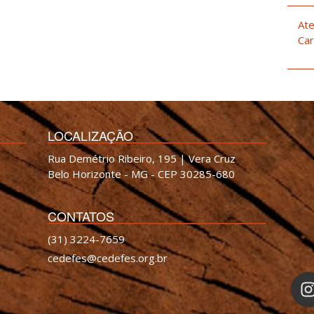
Ate
Car
LOCALIZAÇÃO
Rua Demétrio Ribeiro, 195 | Vera Cruz
Belo Horizonte - MG - CEP 30285-680
CONTATOS
(31) 3224-7659
cedefes@cedefes.org.br