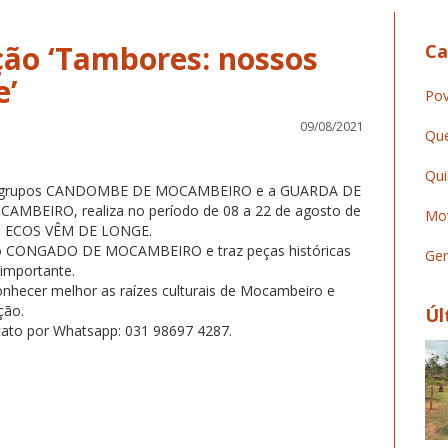
ção ‘Tambores: nossos
Ca
e’
Pov
09/08/2021
Que
Qui
o grupos CANDOMBE DE MOCAMBEIRO e a GUARDA DE
EIRO, realiza no período de 08 a 22 de agosto de
Mov
S ECOS VÊM DE LONGE.
o CONGADO DE MOCAMBEIRO e traz peças históricas
Ger
 importante.
onhecer melhor as raízes culturais de Mocambeiro e
ção.
Úl
ntato por Whatsapp: 031 98697 4287.