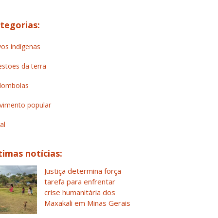
tegorias:
os indígenas
stões da terra
lombolas
imento popular
al
timas notícias:
Justiça determina força-
tarefa para enfrentar
crise humanitária dos
Maxakali em Minas Gerais