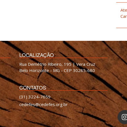
Ate
Car
LOCALIZAÇÃO
Rua Demétrio Ribeiro, 195 | Vera Cruz
Belo Horizonte - MG - CEP 30285-680
CONTATOS
(31) 3224-7659
cedefes@cedefes.org.br