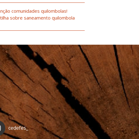
nção comunidades quilombolas!
tilha sobre saneamento quilombola
cedefes_