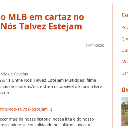
 do MLB em cartaz no
Ca
 Nós Talvez Estejam
Pov
Que
24/11/2020
Qui
Mov
Ger
Vilas e Favelas
ia 28/11 Entre Nós Talvez Estejam Multidões, filme
 suas moradoras/es, estará disponível de forma livre
Úl
ão do
ntre-nos-talvez-estejam…
)
cer mais da nossa história, nossa luta e do nosso
crescendo e se consolidando nos últimos anos. A