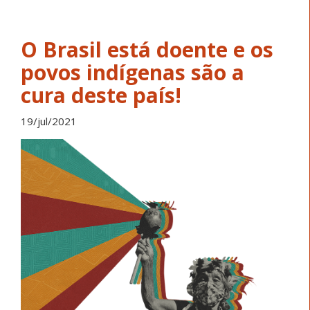
O Brasil está doente e os
povos indígenas são a
cura deste país!
19/jul/2021