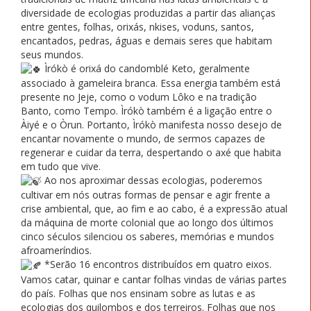
diversidade de ecologias produzidas a partir das alianças
entre gentes, folhas, orixás, nkises, voduns, santos,
encantados, pedras, águas e demais seres que habitam
seus mundos.
Ìrókò é orixá do candomblé Keto, geralmente
associado à gameleira branca. Essa energia também está
presente no Jeje, como o vodum Lôko e na tradição
Banto, como Tempo. Ìrókò também é a ligação entre o
Àiyé e o Òrun. Portanto, Ìrókò manifesta nosso desejo de
encantar novamente o mundo, de sermos capazes de
regenerar e cuidar da terra, despertando o axé que habita
em tudo que vive.
Ao nos aproximar dessas ecologias, poderemos
cultivar em nós outras formas de pensar e agir frente a
crise ambiental, que, ao fim e ao cabo, é a expressão atual
da máquina de morte colonial que ao longo dos últimos
cinco séculos silenciou os saberes, memórias e mundos
afroameríndios.
*Serão 16 encontros distribuídos em quatro eixos.
Vamos catar, quinar e cantar folhas vindas de várias partes
do país. Folhas que nos ensinam sobre as lutas e as
ecologias dos quilombos e dos terreiros. Folhas que nos