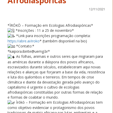
Afrodiaspóricas
12/11/2021
*ÌRÓKÒ – Formação em Ecologias Afrodiaspóricas*
*Inscrições : 11 a 25 de novembro*
*Link para inscrições programação completa:
https://abre.ai/iroko
* (também disponível na bio)
*Contato:*
*kaipora.ibirite@uemg.br*
As folhas, animais e outros seres que migraram para
as américas durante a diáspora dos povos africanos,
escravizados durante séculos, estabeleceram aqui novas
relações e alianças que forjaram a base da vida, resistência
e luta dos quilombos e terreiros. Em tempos de crise
climática e diante da devastação gerada pelo avanço do
capitalismo é urgente o cultivo de ecologias
afrodiaspóricas constituídas por outras formas de relação
e formas de coabitar o mundo.
Ìrókò – Formação em Ecologias Afrodiaspóricas tem
como objetivo evidenciar o protagonismo dos povos
tradicionais de matriz africana nas lutas ambientais e a