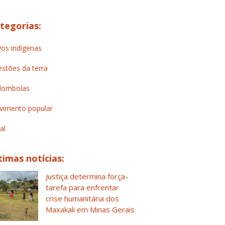
tegorias:
os indígenas
stões da terra
lombolas
imento popular
al
timas notícias:
Justiça determina força-
tarefa para enfrentar
crise humanitária dos
Maxakali em Minas Gerais