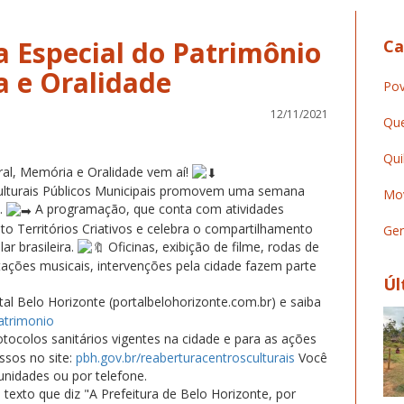
a Especial do Patrimônio
Ca
a e Oralidade
Pov
12/11/2021
Que
Qui
ral, Memória e Oralidade vem aí!
ulturais Públicos Municipais promovem uma semana
Mov
l.
A programação, que conta com atividades
jeto Territórios Criativos e celebra o compartilhamento
Ger
ar brasileira.
Oficinas, exibição de filme, rodas de
tações musicais, intervenções pela cidade fazem parte
Úl
l Belo Horizonte (portalbelohorizonte.com.br) e saiba
atrimonio
tocolos sanitários vigentes na cidade e para as ações
essos no site:
pbh.gov.br/reaberturacentrosculturais
Você
nidades ou por telefone.