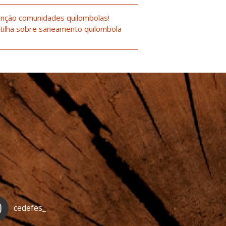
nção comunidades quilombolas!
tilha sobre saneamento quilombola
cedefes_