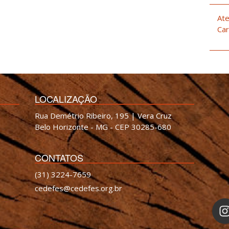
Ate
Car
LOCALIZAÇÃO
Rua Demétrio Ribeiro, 195 | Vera Cruz
Belo Horizonte - MG - CEP 30285-680
CONTATOS
(31) 3224-7659
cedefes@cedefes.org.br