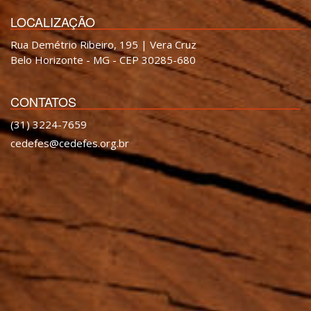
LOCALIZAÇÃO
Rua Demétrio Ribeiro, 195 | Vera Cruz
Belo Horizonte - MG - CEP 30285-680
CONTATOS
(31) 3224-7659
cedefes@cedefes.org.br