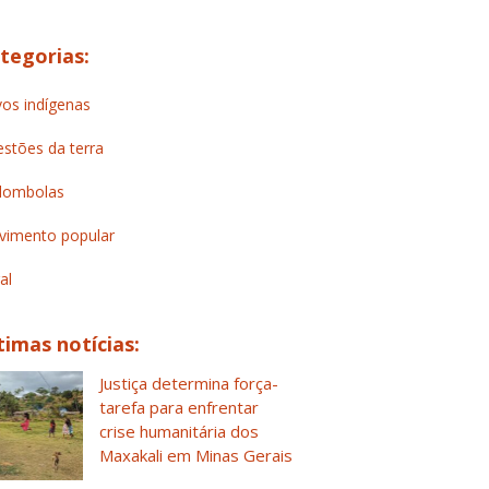
tegorias:
os indígenas
stões da terra
lombolas
imento popular
al
timas notícias:
Justiça determina força-
tarefa para enfrentar
crise humanitária dos
Maxakali em Minas Gerais