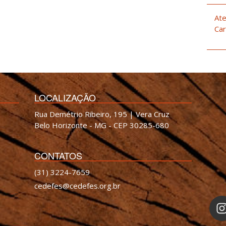
Ate
Car
LOCALIZAÇÃO
Rua Demétrio Ribeiro, 195 | Vera Cruz
Belo Horizonte - MG - CEP 30285-680
CONTATOS
(31) 3224-7659
cedefes@cedefes.org.br