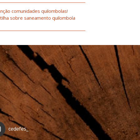
nção comunidades quilombolas!
tilha sobre saneamento quilombola
cedefes_