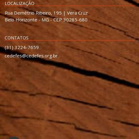
LOCALIZAÇÃO
Rua Demétrio Ribeiro, 195 | Vera Cruz
Belo Horizonte - MG - CEP 30285-680
CONTATOS
(31) 3224-7659
cedefes@cedefes.org.br