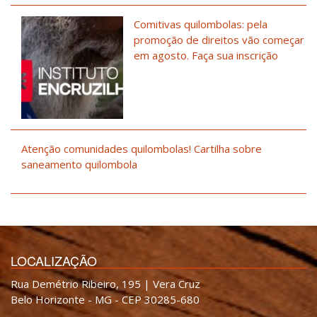
Comitivas quilombolas: pela
promoção de direitos vão começar
em agosto. Faça sua inscrição
Atenção comunidades quilombolas! Cartilha sobre
saneamento quilombola
LOCALIZAÇÃO
Rua Demétrio Ribeiro, 195 | Vera Cruz
Belo Horizonte - MG - CEP 30285-680