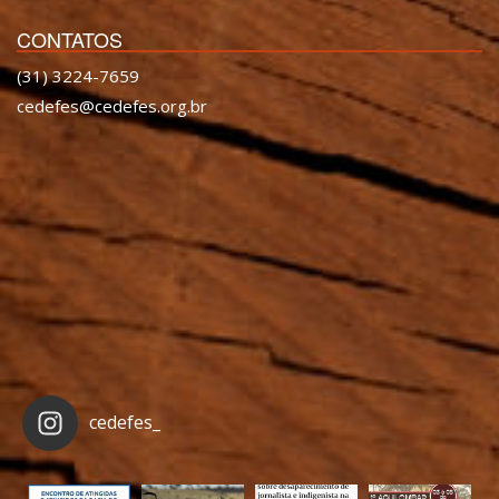
CONTATOS
(31) 3224-7659
cedefes@cedefes.org.br
cedefes_