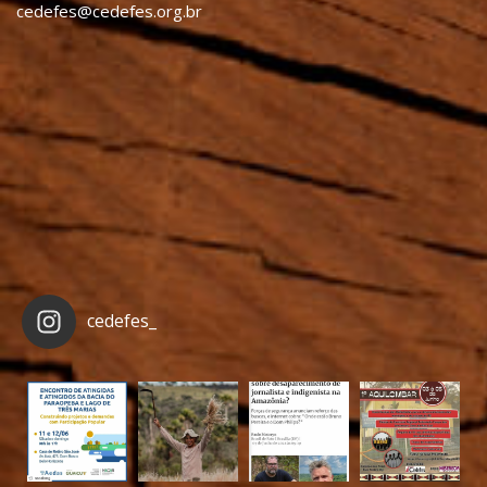
cedefes@cedefes.org.br
cedefes_