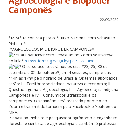
Agroecologia e Biopoder
Camponês
22/09/2020
*MPA* te convida para o *Curso Nacional com Sebastião
Pinheiro*:
_*AGROECOLOGIA E BIOPODER CAMPONÊS*_
*Para participar com Sebastião no Zoom se inscreva
no link:*
https://forms.gle/3QLbyrjtcRTNsD4h8
O curso acontecerá nos os dias *23, 25, 30 de
setembro e 02 de outubro*, em 4 sessões, sempre das
*14h as 17h* pelo horário de Brasília. Os temas abordados
serão: I – Território: sociedade, natureza e economia; II –
Questão agraria e Agroecologia; III – Agroecologia Indígena
Camponesa e IV – Consumidor ultrassocial e os
camponeses. O seminário será realizado por meio do
Zoom e transmitido também pelo Facebook e Youtube do
MPA.
_Sebastião Pinheiro é pesquisador agrônomo e engenheiro
florestal e cientista de agroecologia e também é professor