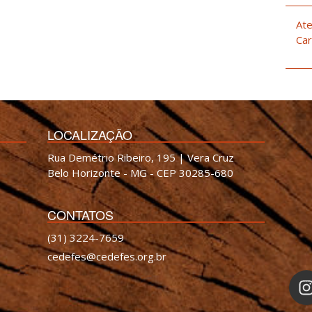
Ate
Car
LOCALIZAÇÃO
Rua Demétrio Ribeiro, 195 | Vera Cruz
Belo Horizonte - MG - CEP 30285-680
CONTATOS
(31) 3224-7659
cedefes@cedefes.org.br