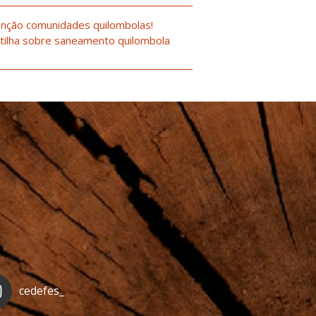
nção comunidades quilombolas!
tilha sobre saneamento quilombola
cedefes_