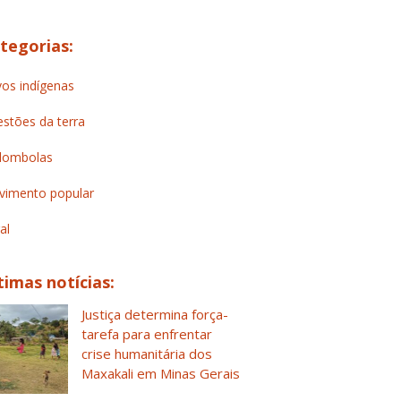
tegorias:
os indígenas
stões da terra
lombolas
imento popular
al
timas notícias:
Justiça determina força-
tarefa para enfrentar
crise humanitária dos
Maxakali em Minas Gerais